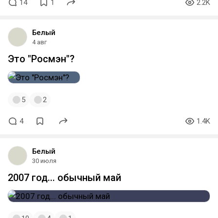
14
1
2.2K
Белый
4 авг
Это "Росмэн"?
5
2
4
1.4K
Белый
30 июля
2007 год... обычный май