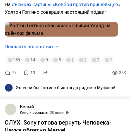
На
съёмках картины «Ковбои против пришельцев
»
Уолтон Гоггинс совершил настоящий подвиг.
Показать полностью
158
14
9
5
2
2
2
1
77
10
33K
Эх, если бы Гоггинс был тогда рядом с Муфасой
Белый
Кино и сериалы
30 июня
СЛУХ: Sony готова вернуть Человека-
Паука обратно Marvel