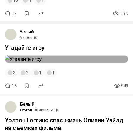
10
4
1
12
1.9K
Белый
6 июля
Угадайте игру
3
2
1
1
18
949
Белый
Офтоп
30 июня
Уолтон Гоггинс спас жизнь Оливии Уайлд
на съёмках фильма