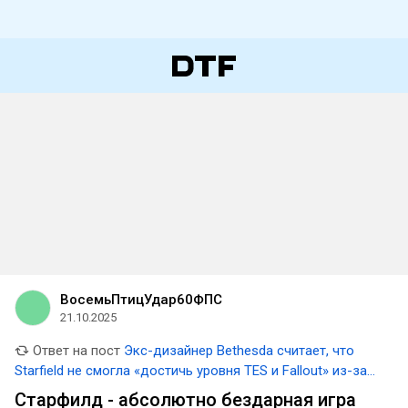
ВосемьПтицУдар60ФПС
21.10.2025
Ответ на пост
Экс-дизайнер Bethesda считает, что
Starfield не смогла «достичь уровня TES и Fallout» из-за
использования процедурной генерации
Старфилд - абсолютно бездарная игра