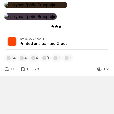
www.reddit.com
Printed and painted Grace
14
4
4
3
1
1
33
1
3.5K