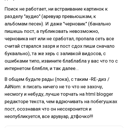
Поиск не работает, ни встраивание картинок к
разделу "аудио" (аревуар превьюшкам, к
альбомам песен). И даже "черновик" (банально
пишешь пост, а публиковать невозможно,
черновика нет или не сработал, пропала сеть все
считай старался зазря и пост сдох пиши сначало
буквально), та же херь с заливкой видосов, с
ошибками типо, извините блаблабла у вас что то с
интернетом блябля, и так далее...
В общем будьте рады (пока), с таким -RE-диз /
АйNom: я писать ничего не то что не захочу,
несмогу и небуду, лучше торчать на html blogger
редакторе текста, чем вдрючивать на побегушках
пост, осознавая что он несохронится и
неопубликуется, все арувуар, дтфочко!!!