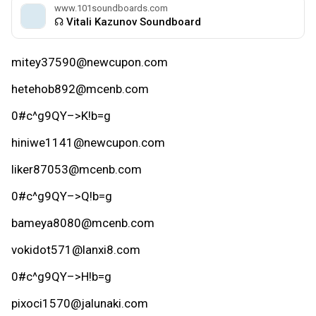
www.101soundboards.com
☊ Vitali Kazunov Soundboard
mitey37590@newcupon.com
hetehob892@mcenb.com
0#c^g9QY–>K!b=g
hiniwe1141@newcupon.com
liker87053@mcenb.com
0#c^g9QY–>Q!b=g
bameya8080@mcenb.com
vokidot571@lanxi8.com
0#c^g9QY–>H!b=g
pixoci1570@jalunaki.com