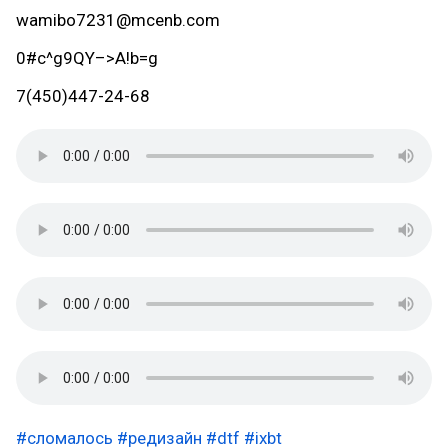
wamibo7231@mcenb.com
0#c^g9QY–>A!b=g
7(450)447-24-68
#сломалось
#редизайн
#dtf
#ixbt