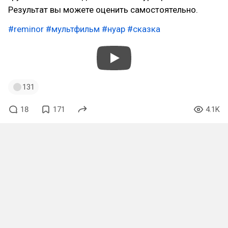
Результат вы можете оценить самостоятельно.
#reminor
#мультфильм
#нуар
#сказка
131
18
171
4.1K