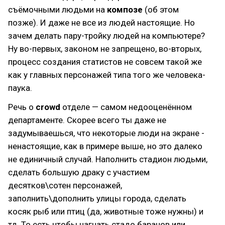
съёмочными людьми на
композе
(об этом
позже). И даже не все из людей настоящие. Но
зачем делать пару-тройку людей на компьютере?
Ну во-первых, законом не запрещено, во-вторых,
процесс создания статистов не совсем такой же
как у главных персонажей типа того же человека-
паука.
Речь о
crowd
отделе — самом недооценённом
департаменте. Скорее всего ты даже не
задумываешься, что некоторые люди на экране -
ненастоящие, как в примере выше, но это далеко
не единичный случай. Наполнить стадион людьми,
сделать большую драку с участием
десятков\сотен персонажей,
заполнить\дополнить улицы города, сделать
косяк рыб или птиц (да, животные тоже нужны) и
тд. То есть чтобы нагнать стадо баранов или