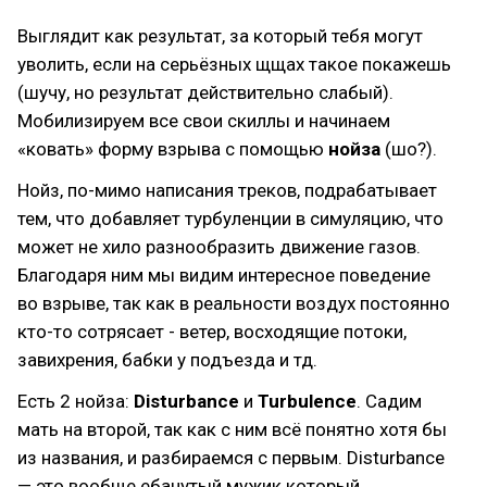
Выглядит как результат, за который тебя могут
уволить, если на серьёзных щщах такое покажешь
(шучу, но результат действительно слабый).
Mобилизиpyем всe свои скиллы и начинаем
«ковать» форму взрыва с помощью
нойза
(шо?).
Нойз, по-мимо написания треков, подрабатывает
тем, что добавляет турбуленции в симуляцию, что
может не хило разнообразить движение газов.
Благодаря ним мы видим интересное поведение
во взрыве, так как в реальности воздух постоянно
кто-то сотрясает - ветер, восходящие потоки,
завихрения, бабки у подъезда и тд.
Есть 2 нойза:
Disturbance
и
Turbulence
. Садим
мать на второй, так как с ним всё понятно хотя бы
из названия, и разбираемся с первым. Disturbance
— это вообще ебанутый мужик который