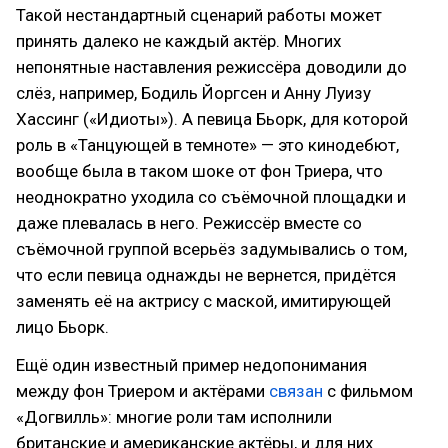
Такой нестандартный сценарий работы может
принять далеко не каждый актёр. Многих
непонятные наставления режиссёра доводили до
слёз, например, Бодиль Йоргсен и Анну Луизу
Хассинг («Идиоты»). А певица Бьорк, для которой
роль в «Танцующей в темноте» — это кинодебют,
вообще была в таком шоке от фон Триера, что
неоднократно уходила со съёмочной площадки и
даже плевалась в него. Режиссёр вместе со
съёмочной группой всерьёз задумывались о том,
что если певица однажды не вернется, придётся
заменять её на актрису с маской, имитирующей
лицо Бьорк.
Ещё один известный пример недопонимания
между фон Триером и актёрами
связан
с фильмом
«Догвилль»: многие роли там исполнили
британские и американские актёры, и для них