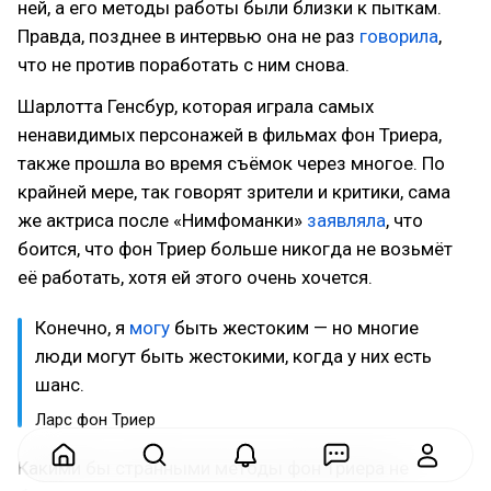
ней, а его методы работы были близки к пыткам.
Правда, позднее в интервью она не раз
говорила
,
что не против поработать с ним снова.
Шарлотта Генсбур, которая играла самых
ненавидимых персонажей в фильмах фон Триера,
также прошла во время съёмок через многое. По
крайней мере, так говорят зрители и критики, сама
же актриса после «Нимфоманки»
заявляла
, что
боится, что фон Триер больше никогда не возьмёт
её работать, хотя ей этого очень хочется.
Конечно, я
могу
быть жестоким — но многие
люди могут быть жестокими, когда у них есть
шанс.
Ларс фон Триер
Какими бы странными методы фон Триера не