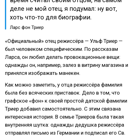
время считал своим отцом, на самом
деле не мой отец, я подумал: ну вот,
хоть что-то для биографии.
Ларс фон Триер
«Официальный» отец режиссёра — Ульф Триер —
был человеком специфическим. По рассказам
Ларса, он любил делать провокационные вещи:
однажды он, например, залез в витрину магазина и
принялся изображать манекен.
Как можно заметить, у отца режиссёра фамилия
была без всяческих приставок. Дело в том, что
графское «фон» к своей простой датской фамилии
Триер добавил самостоятельно. С этим связана
интересная история. В семье Триеров была такая
внутренняя шутка: однажды дедушка режиссёра
отправлял письмо из Германии и подписал его Св.