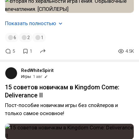
Показать полностью
6
2
1
5
1
4.5K
RedWhiteSpirit
Игры
1 авг
15 советов новичкам в Kingdom Come:
Deliverance II
Пост-пособие новичкам игры без спойлеров и
только самое основное!