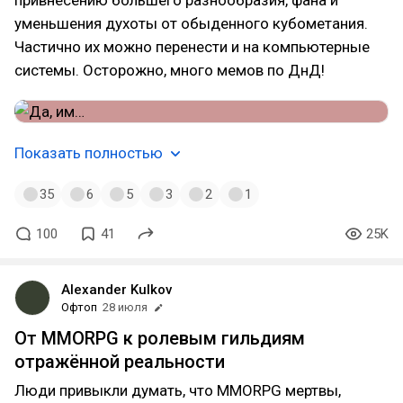
привнесению большего разнообразия, фана и
уменьшения духоты от обыденного кубометания.
Частично их можно перенести и на компьютерные
системы. Осторожно, много мемов по ДнД!
Показать полностью
35
6
5
3
2
1
100
41
25K
Alexander Kulkov
Офтоп
28 июля
От MMORPG к ролевым гильдиям
отражённой реальности
Люди привыкли думать, что MMORPG мертвы,