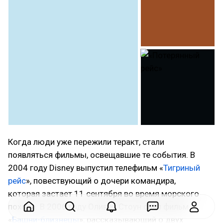
Когда люди уже пережили теракт, стали
появляться фильмы, освещавшие те события. В
2004 году Disney выпустил телефильм «
Тигриный
рейс
», повествующий о дочери командира,
которая застает 11 сентября во время морского
похода. В 2006 году Оливер Стоун снял фильм
«
Башни-близнецы
», рассказывающий о двух