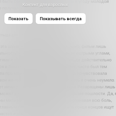
 быть секс, но сценарий переписали в угоду молодой
Контент для взрослых
е получилось то, что получилось.
Показать
Показывать всегда
 стыда для некоторых
я эта шумиха была раздута беспричинно, фильм лишь
льность, какой она есть, со всеми её острыми углами,
тями и сложными чувствами. Матильда действительно
я в Леона, (себя-то я помню в 12 лет, чисто был тем
па про маму Стейси) рядом с ним она почувствовала
он же пытается играть роль отца, хоть и очень неумело.
нет ничего такого, они светлы и добры. Развращены лишь
 может увидеть в них ничего иного, кроме пошлости. Да, 
ны милыми. Но и грустными тоже, осознавая всю боль,
главным героям пришлось пройти. В конце концов ищут
частья и покоя.