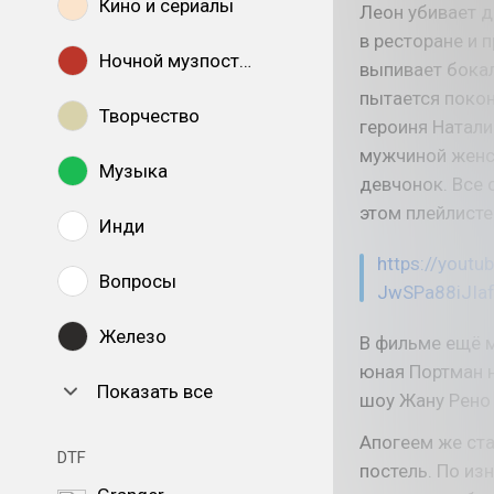
Кино и сериалы
Леон убивает д
в ресторане и 
Ночной музпостинг
выпивает бокал
пытается покон
Творчество
героиня Натали
мужчиной женс
Музыка
девчонок. Все 
этом плейлисте
Инди
https://youtu
Вопросы
JwSPa88iJI
Железо
В фильме ещё м
юная Портман 
Показать все
шоу Жану Рено 
Апогеем же ста
DTF
постель. По из