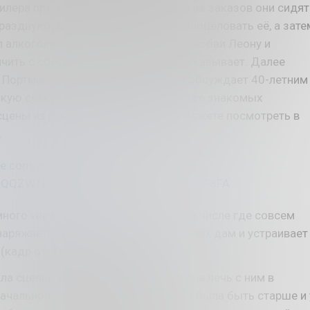
илера прямо при ней. После одного из заказов они сидят
празднуют, Матильда просит Леона поцеловать её, а зате
 алкоголя. Матильда признается в любви Леону и
чить с собой, когда тот вежливо отказывает. Далее
 Портман на протяжение 4-х минут обсуждает 40-летним
кую сексуальность и «первый раз» её знакомых
сцены из расширенной версии вы можете посмотреть в
.
be.com/playlist?list=PL55MUwu-
afQQZWTkPM7Xv7k&si=orVCtWON6pzUF8FA
ного «провокационных» сцен, в том числе где совсем
наряжается в разные наряды взрослых дам и устраивает
(кадр оттуда был выше).
ла сцена, где Матильда просит Леона лечь с ним в
начальной задумке девочка должна была быть старше и 