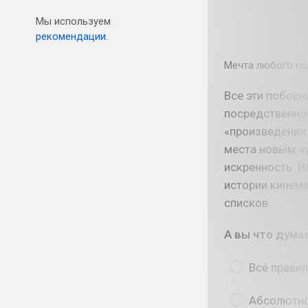
Мы используем
рекомендации.
Мечта любого под
Все эти поборн
посредственнос
«произведения 
места новым чу
искренность. И
истории кинема
списков.
А вы что дума
Всё правил
Абсолютно