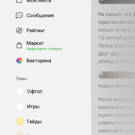
Моя лента
Не секрет, что
Сообщения
пуританских вз
посыл: если в 
Рейтинг
12-летней дево
Маркет
Леону, ребенку
Цифровые товары
друг другу, то
Викторина
убийцу и его с
Темы
Кадр из фильма,
Офтоп
Когда вышла ра
Игры
изначально не 
сцены обучени
Гайды
совместных по
заказов, в одн