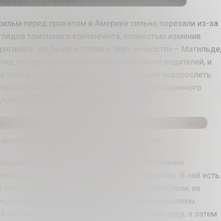
 фильм перед прокатом в Америке сильно порезали из-за
глядов тамошнего контингента, полностью изменив
оригинале это была история о двух личностях – Матильде
чке, оставшейся одной после убийства её родителей, и
 в теле взрослого киллера, – помогающих повзрослеть
 в прокатной версии это просто история про наемного
лучайную попутчицу.
 Натали Портман на момент съемок было 12 лет
сширенная версия, все увидели, что же именно
позволили показать режиссёру Люку Бессону. В ней есть
я маленькой девочки хладнокровным убийствам, их
ходов по квартирам с последующим выполнением
ой она даже стреляет краской по наркоторговцу, а затем