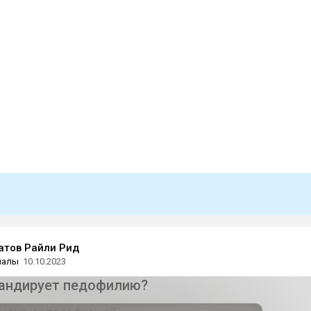
атов Райли Рид
иалы
10.10.2023
гандирует педофилию?