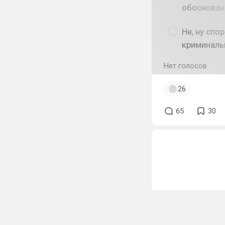
обоснован
Не, ну спо
криминаль
Нет голосов
26
65
30
Популярные