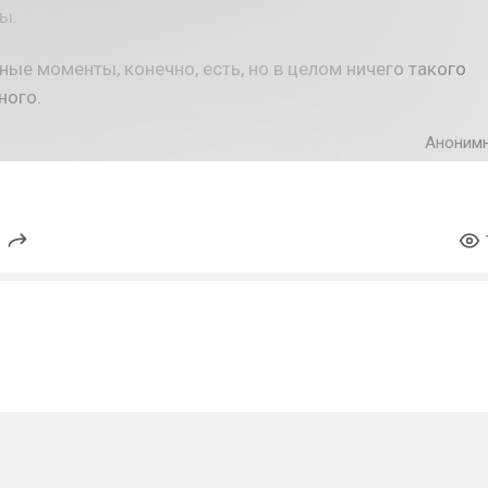
ы.
рные моменты, конечно, есть, но в целом ничего такого
ного.
Аноним