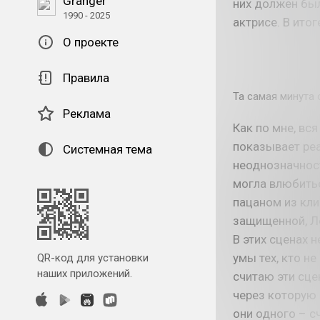
Granger
них должен был
1990 - 2025
актрисе. В итог
О проекте
Правила
Та самая минута
Реклама
Как по мне, вс
показывает реа
Системная тема
неоднозначнос
могла влюбитьс
пацаном из кли
защищенной, Ле
В этих сценах 
умы тех, кто не
QR-код для установки
наших приложений.
считаю эти сце
через которую 
они одного – с