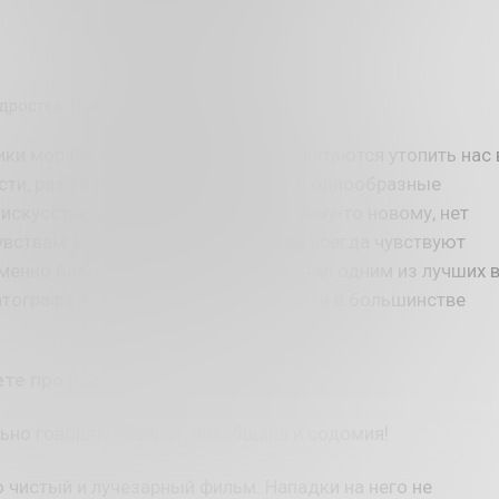
ростка. Наверное... Ну моя так точно
ики морали и толерантности лишь пытаются утопить нас 
ти, раз за разом клепая пресные и однообразные
искусства», в которым нет места чему-то новому, нет
вствам. Но как ни пытайся, а люди всегда чувствуют
менно благодаря ей этот фильм и стал одним из лучших 
тографа и занимает топовые строчки в большинстве
ете про расширенную версию?
ьно говорят. Разврат, похабщина и содомия!
 чистый и лучезарный фильм. Нападки на него не