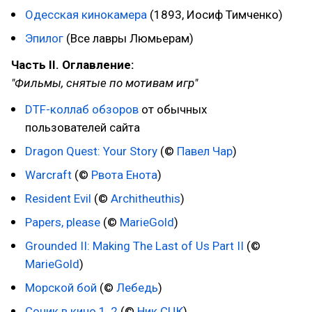
Одесская кинокамера
(1893, Иосиф Тимченко)
Эпилог
(Все лавры Люмьерам)
Часть II. Оглавление:
"Фильмы, снятые по мотивам игр"
DTF-коллаб обзоров
от обычных
пользователей сайта
Dragon Quest: Your Story
(©
Павел Чар
)
Warcraft
(©
Рвота Енота
)
Resident Evil
(©
Architheuthis
)
Papers, please
(©
MarieGold
)
Grounded II: Making The Last of Us Part II
(©
MarieGold
)
Морской бой
(©
Лебедь
)
Соник в кино 1, 2
(©
Ник СЦК
)