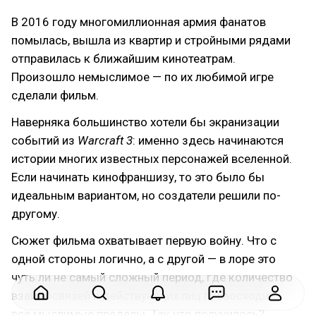
В 2016 году многомиллионная армия фанатов
помылась, вышла из квартир и стройными рядами
отправилась к ближайшим кинотеатрам.
Произошло немыслимое — по их любимой игре
сделали фильм.
Наверняка большинство хотели бы экранизации
событий из
Warcraft 3
: именно здесь начинаются
истории многих известных персонажей вселенной.
Если начинать кинофраншизу, то это было бы
идеальным вариантом, но создатели решили по-
другому.
Сюжет фильма охватывает первую войну. Что с
одной стороны логично, а с другой — в лоре это
чуть ли не самый сложный период, где количество
взаимосвязей и действующих лиц превосходит
все мыслимые пределы. Так что получилось?