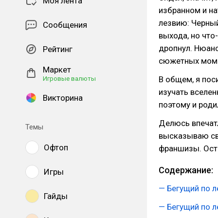
Моя лента
избранном и на
лезвию: Черный
Сообщения
выхода, но что
дропнул. Нюанс
Рейтинг
сюжетных момен
Маркет
В общем, я пос
Игровые валюты
изучать вселен
Викторина
поэтому и роди
Делюсь впечатл
Темы
высказываю св
Офтоп
франшизы. Ост
Содержание:
Игры
— Бегущий по л
Гайды
— Бегущий по л