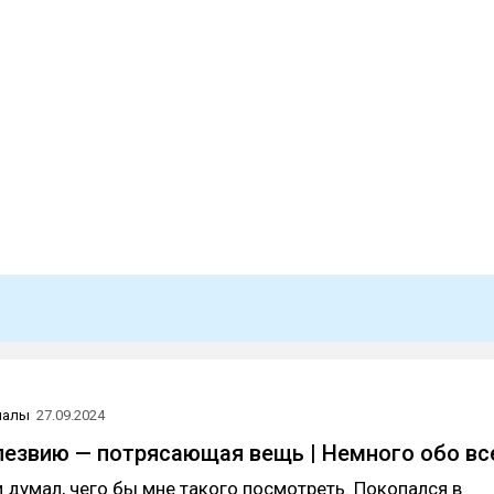
иалы
27.09.2024
лезвию — потрясающая вещь | Немного обо в
 и думал, чего бы мне такого посмотреть. Покопался в