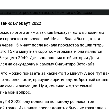
езвию: Блэкаут 2022
смотр этого аниме, так как Блэкаут часто вспоминают
 проектов во вселенной. Иии..... Знали бы вы, как я
а через 15 минут после начала просмотра пошли титры.
 это 15-ти минутная короткометражка, и она является
Бегущего 2049. Для воплощения этой истории Дени
лся на секундочку к самому Синъитиро Ватанабэ.
 что можно показать за какие-то 15 минут? А все: тут ва
 о человечности, присущие оригиналу, добротный экшен
ие смены анимации. Ну и, конечно же, тот самый
 на мой вопрос.
ту? В 2022 году волнения по поводу репликантов
ой точки. Их начали преследовать обычные граждане и