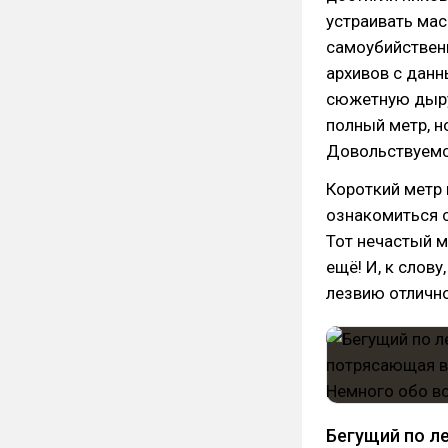
устраивать мас
самоубийствен
архивов с данн
сюжетную дыру
полный метр, н
Довольствуемся
Короткий метр
ознакомиться с
Тот нечастый м
ещё! И, к слов
лезвию отличн
Бегущий по л