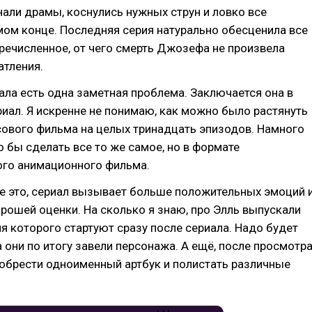
нали драмы, коснулись нужных струн и ловко все
мом конце. Последняя серия натурально обесценила все
речисленное, от чего смерть Джозефа не произвела
атления.
ала есть одна заметная проблема. Заключается она в
ериал. Я искренне не понимаю, как можно было растянуть
сового фильма на целых тринадцать эпизодов. Намного
 бы сделать все то же самое, но в формате
го анимационного фильма.
е это, сериал вызывает больше положительных эмоций 
рошей оценки. На сколько я знаю, про Элль выпускали
я которого стартуют сразу после сериала. Надо будет
а они по итогу завели персонажа. А ещё, после просмотр
обрести одноименный артбук и полистать различные