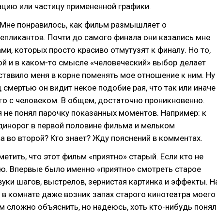
цию или частицу примененной графики.
 Мне понравилось, как фильм размышляет о
епликантов. Почти до самого финала они казались мне
и, которых просто красиво отмутузят к финалу. Но то,
ой и в каком-то смысле «человеческий» выбор делает
аставило меня в корне поменять мое отношение к ним. Ну
д смертью он видит некое подобие рая, что так или иначе
го с человеком. В общем, достаточно проникновенно.
я не понял парочку показанных моментов. Например: к
динорог в первой половине фильма и мельком
а во второй? Кто знает? Жду пояснений в комментах.
метить, что этот фильм «приятно» старый. Если кто не
ю. Впервые было именно «приятно» смотреть старое
вуки шагов, выстрелов, зернистая картинка и эффекты. Н
 в комнате даже возник запах старого кинотеатра моего
м сложно объяснить, но надеюсь, хоть кто-нибудь понял