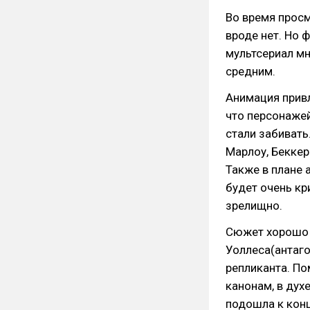
Во время просм
вроде нет. Но 
мультсериал мн
средним.
Анимация привл
что персонажей
стали забивать
Марлоу, Беккер
Также в плане 
будет очень кр
зрелищно.
Сюжет хорошо 
Уоллеса(антаго
репликанта. По
канонам, в духе
подошла к конц