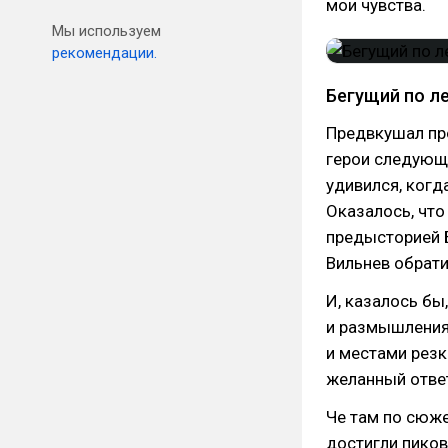
мои чувства.
Мы используем
рекомендации.
Бегущий по л
Предвкушал про
герои следующих
удивился, когд
Оказалось, что
предысторией 
Вильнев обрати
И, казалось бы,
и размышления
и местами резк
желанный ответ
Че там по сюже
достигли пиков