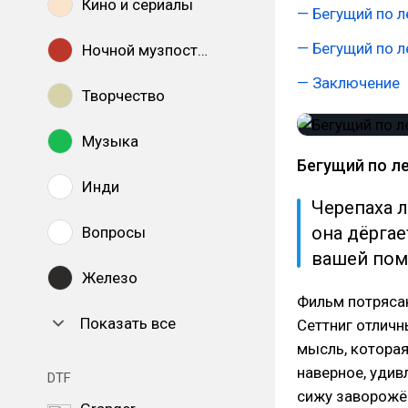
Кино и сериалы
— Бегущий по л
— Бегущий по 
Ночной музпостинг
— Заключение
Творчество
Музыка
Бегущий по ле
Инди
Черепаха л
она дёргае
Вопросы
вашей пом
Железо
Фильм потряса
Показать все
Сеттниг отличн
мысль, которая
наверное, удив
DTF
сижу заворожё