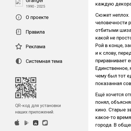
Granger
каждую декора
1990 - 2025
Сюжет неплох.
О проекте
человечности р
отбитыми шизам
Правила
какой не прост
Рой в конце, з
Реклама
и к слову, пере
приравнивает е
Системная тема
Единственное, 
чему был тот е
показанная сов
Ещё хочется от
понял, объясня
QR-код для установки
кино. Старые з
наших приложений.
какое-то время
города. В обще