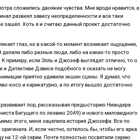
отра сложились двоякие чувства. Мне вроде нравится, а
финал развеял завесу неопределенности и все таки
е зашёл. Хоть я и считаю данный проект достаточно
екает глаз, но в какой-то момент возникает ощущение,
 делали либо разные люди, либо на каких-то просто
. К примеру, если Элль и Джозеф выглядят отлично, то о
е и Детективе Дэвисе подобного я сказать не могу.
анимации приятно удивили экшен сцены. Я думал, что
иво-косо и карикатурно, а по итогу вышло достаточно
развивает лор, рассказывая предысторию Ниандера
ниста Бегущего по лезвию 2049) и нового миловидного
мимо этого, меня зацепила история Джозефа. Все по
 оригинала. И, если честно, хотелось бы, чтобы его арка
у на 12-ой серии. Почти полностью посвятили серию