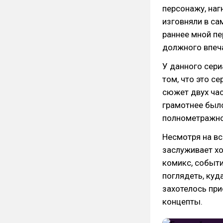
персонажу, наг
изговняли в са
раннее мной пе
должного впеч
У данного сери
том, что это с
сюжет двух ча
грамотнее было
полнометражно
Несмотря на вс
заслуживает хо
комикс, событи
поглядеть, куд
захотелось при
концепты.