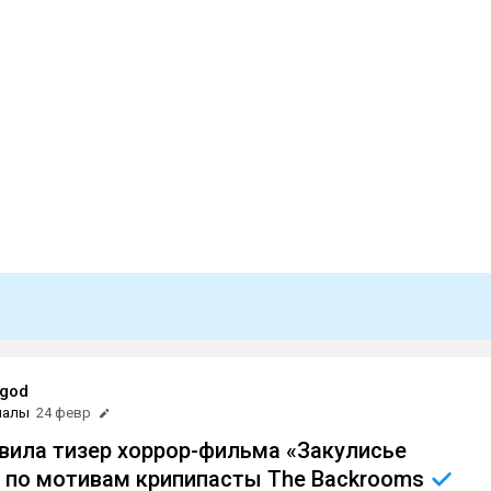
god
иалы
24 февр
вила тизер хоррор-фильма «Закулисье
 по мотивам крипипасты The
Backrooms