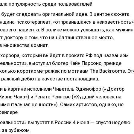
ала популярность среди пользователей.
 будет следовать оригинальной идее. В центре сюжета
нщина-психотерапевт, «отправившаяся в неизвестность»
 своего пациента. В ролике можно услышать, как мужчин
 доктору о том, что нашёл таинственное место,
з множества комнат.
хоррора, который выйдет в прокате РФ под названием
еальности», выступил блогер Кейн Парсонс, прежде
колько короткометражек по мотивам The Backrooms. Эт
тражный дебют в качестве постановщика.
и в картине исполнили Чиветель Эджиофор («Доктор
изнь Чака») и Ренате Реинсве («Худший человек на
тиментальная ценность»). Самих артистов, однако, не
рейлере.
реальности» выпустят в России 4 июня — спустя неделю
а за рубежом.