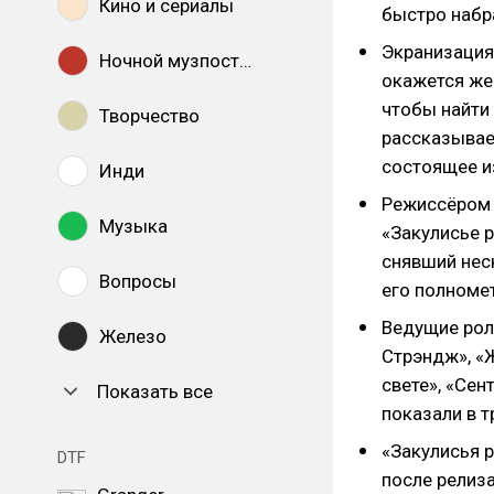
Кино и сериалы
быстро набр
Экранизация
Ночной музпостинг
окажется же
чтобы найти
Творчество
рассказывает
состоящее и
Инди
Режиссёром 
Музыка
«Закулисье р
снявший нес
Вопросы
его полноме
Ведущие рол
Железо
Стрэндж», «Ж
свете», «Сен
Показать все
показали в т
«Закулисья 
DTF
после релиз