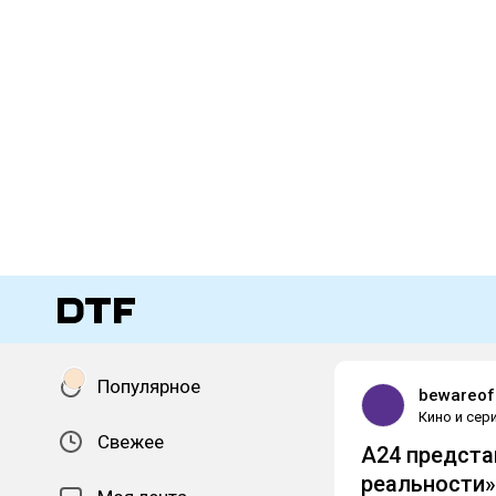
Популярное
bewareof
Кино и сер
Свежее
A24 предста
реальности»