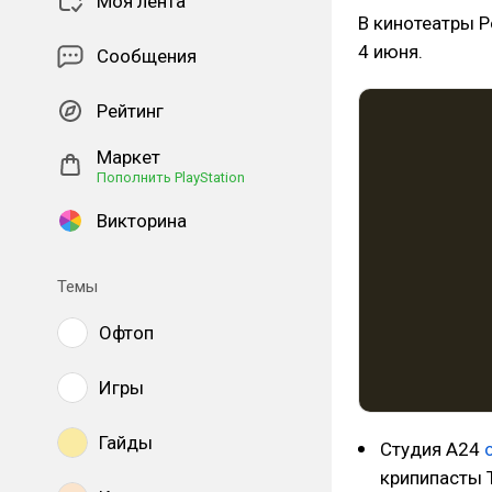
Моя лента
В кинотеатры Р
4 июня.
Сообщения
Рейтинг
Маркет
Пополнить PlayStation
Викторина
Темы
Офтоп
Игры
Гайды
Студия A24
крипипасты T