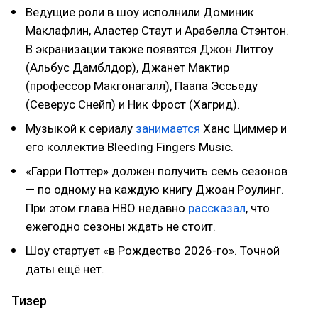
Ведущие роли в шоу исполнили Доминик
Маклафлин, Аластер Стаут и Арабелла Стэнтон.
В экранизации также появятся Джон Литгоу
(Альбус Дамблдор), Джанет Мактир
(профессор Макгонагалл), Паапа Эссьеду
(Северус Снейп) и Ник Фрост (Хагрид).
Музыкой к сериалу
занимается
Ханс Циммер и
его коллектив Bleeding Fingers Music.
«Гарри Поттер» должен получить семь сезонов
— по одному на каждую книгу Джоан Роулинг.
При этом глава HBO недавно
рассказал
, что
ежегодно сезоны ждать не стоит.
Шоу стартует «в Рождество 2026-го». Точной
даты ещё нет.
Тизер