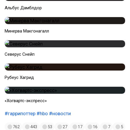
Альбус Дамблдор
Минерва Макгонагалл
Северус Снейп
Рубеус Хагрид
«Хогвартс-экспресс»
#гаррипоттер
#hbo
#новости
762
443
53
27
17
16
7
5