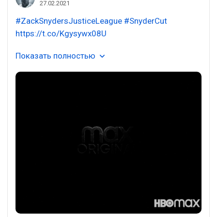
27.02.2021
#ZackSnydersJusticeLeague
#SnyderCut
https://t.co/Kgysywx08U
Показать полностью