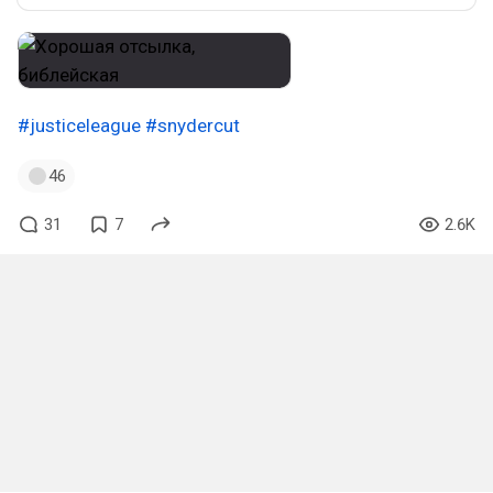
#justiceleague
#snydercut
46
31
7
2.6K