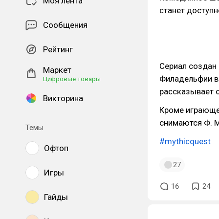
Моя лента
станет доступн
Сообщения
Рейтинг
Сериал создан 
Маркет
Филадельфии вс
Цифровые товары
рассказывает о
Викторина
Кроме играюще
снимаются Ф. М
Темы
#mythicquest
Офтоп
27
Игры
16
24
Гайды