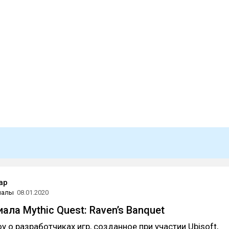
ap
иалы
08.01.2020
ала Mythic Quest: Raven’s Banquet
 о разработчиках игр, созданное при участии Ubisoft,