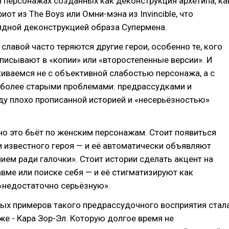
 персонажах созданных как деконструкция архетипа, ка
иот из The Boys или Омни-мэна из Invincible, что
идной деконструкцией образа Супермена.
 славой часто теряются другие герои, особенно те, кого
писывают в «копии» или «второстепенные версии». И
иваемся не с объективной слабостью персонажа, а с
 более старыми проблемами: предрассудками и
ду плохо прописанной историей и «несерьёзностью»
о это бьёт по женским персонажам. Стоит появиться
 известного героя — и её автоматически объявляют
ем ради галочки». Стоит истории сделать акцент на
авме или поиске себя — и её стигматизируют как
«недостаточно серьёзную».
ых примеров такого предрассудочного восприятия стал
 же - Кара Зор-Эл. Которую долгое время не