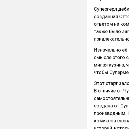
Супергёрл деб
созданная Отт
ответом на ком
также было за
привлекательно
Изначально её 
смысле этого 
милая кузина, 
чтобы Супермен
Этот старт зал
В отличие от Ч
самостоятельны
создана от Суп
производным. Н
комиксов сцен
историй, котор