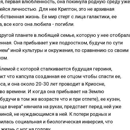
, первая влюбленность, она покинула родную среду уже
ся личностью. Для нее Криптон, это не архивная
обственная жизнь. Ее мир стерт с лица галактики, ее
, все кого она любила - погибли.
 другой планете в любящей семье, которую у нее отобрал
нная. Она прибывает уже подростком, будучи по сути
нием" иной культуры и окружения, по сравнению со своим
ом.
лемой с которой сталкивается будущая героиня,
акт что капсула созданная ее отцом чтобы спасти ее,
са, и она около 20-30 лет проводит в Криосне,
во времени. И когда она прибывает на Землю
будучи в том же возрасте что и при отлете), ее кузен,
еще вчера" нянчила на руках, предстает перед ней уже
ной, не нуждающимся в ней. К потери родных и
илась социальная и биологическая инверсия, что
жизнь с ног на голову.