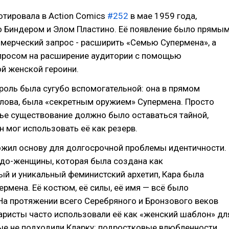
ютировала в Action Comics
#252
в мае 1959 года,
о Биндером и Элом Пластино. Её появление было прямы
мерческий запрос - расширить «Семью Супермена», а
просом на расширение аудитории с помощью
й женской героини.
роль была сугубо вспомогательной: она в прямом
слова, была «секретным оружием» Супермена. Просто
чье существование должно было оставаться тайной,
 мог использовать её как резерв.
ожил основу для долгосрочной проблемы идентичности.
удо-женщины, которая была создана как
й и уникальный феминистский архетип, Кара была
ермена. Её костюм, её силы, её имя — всё было
а протяжении всего Серебряного и Бронзового веков
аристы часто использовали её как «женский шаблон» дл
ые не подходили Кларку: подростковые влюбленности,