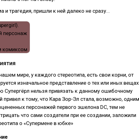
а и трагедия, пришли к ней далеко не сразу...
иятия
нашем мире, у каждого стереотипа, есть свои корни, от
уется изначальное представление о тех или иных вещах
 Супергёрл нельзя привязать к данному ошибочному
й привел к тому, что Кара Зор-Эл стала, возможно, одни
оцененных персонажей первого эшелона DC, тем не
отрицать что сами создатели при ее создании, заложили
реотипа о «Супермене в юбке»
ние