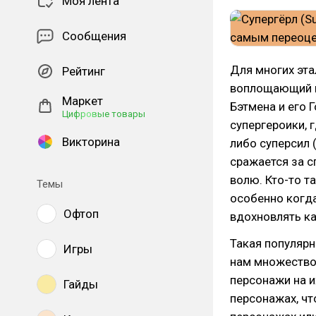
Моя лента
Сообщения
Для многих эта
Рейтинг
воплощающий и
Маркет
Бэтмена и его 
Цифровые товары
супергероики, 
Викторина
либо суперсил 
сражается за с
волю. Кто-то т
Темы
особенно когда
Офтоп
вдохновлять ка
Такая популярн
Игры
нам множество
персонажи на и
Гайды
персонажах, чт