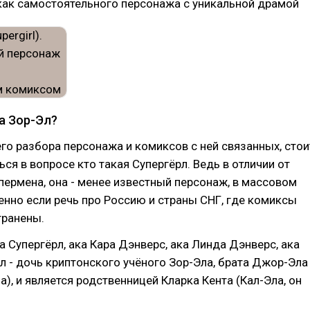
как самостоятельного персонажа с уникальной драмой
а Зор-Эл?
о разбора персонажа и комиксов с ней связанных, стои
ься в вопросе кто такая Супергёрл. Ведь в отличии от
пермена, она - менее известный персонаж, в массовом
енно если речь про Россию и страны СНГ, где комиксы
транены.
ка Супергёрл, ака Кара Дэнверс, ака Линда Дэнверс, ака
л - дочь криптонского учёного Зор-Эла, брата Джор-Эла
а), и является родственницей Кларка Кента (Кал-Эла, он