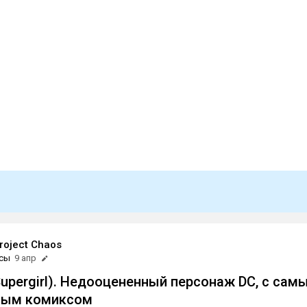
roject Chaos
сы
9 апр
Supergirl). Недооцененный персонаж DC, с сам
ным комиксом