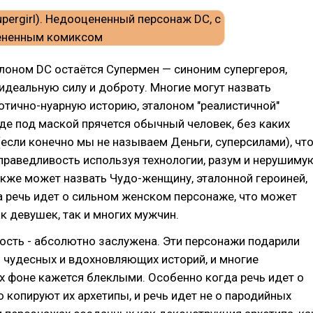
лоном DC остаётся Супермен — синоним супергероя,
деальную силу и доброту. Многие могут назвать
Готично-нуарную историю, эталоном "реалистичной"
где под маской прячется обычный человек, без каких
(если конечно мы не называем Деньги, суперсилами), чт
праведливость используя технологии, разум и нерушиму
акже может назвать Чудо-женщину, эталонной героиней,
 речь идет о сильном женском персонаже, что может
к девушек, так и многих мужчин.
ость - абсолютно заслужена. Эти персонажи подарили
 чудесных и вдохновляющих историй, и многие
х фоне кажется блеклыми. Особенно когда речь идет о
о копируют их архетипы, и речь идет не о пародийных