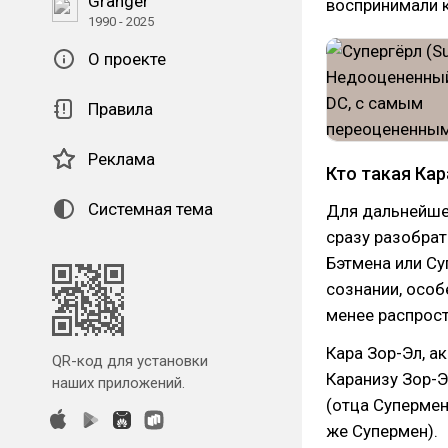
Granger
воспринимали 
1990 - 2025
О проекте
Правила
Реклама
Кто такая Кар
Системная тема
Для дальнейшег
сразу разобрат
Бэтмена или Су
сознании, особ
менее распрос
Кара Зор-Эл, а
QR-код для установки
Каранизу Зор-Э
наших приложений.
(отца Супермен
же Супермен).