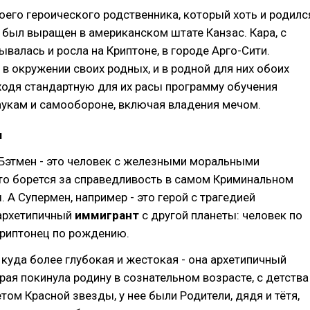
воего героического родственника, который хоть и родилс
о был выращен в американском штате Канзас. Кара, с
ывалась и росла на Криптоне, в городе Арго-Сити.
в окружении своих родных, и в родной для них обоих
оходя стандартную для их расы программу обучения
аукам и самообороне, включая владения мечом.
я
 Бэтмен - это человек с железными моральными
то борется за справедливость в самом Криминальном
. А Супермен, например - это герой с трагедией
 архетипичный
иммигрант
с другой планеты: человек по
криптонец по рождению.
 куда более глубокая и жестокая - она архетипичный
орая покинула родину в сознательном возрасте, с детства
том Красной звезды, у нее были Родители, дядя и тётя,