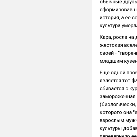
обычные друзья
сформировавшей
история, а ее с
культура умерла
Кара, росла на
жестокая вселе
своей - "творе
младшим кузен
Еще одной проб
является тот ф
сбивается с кур
замороженная 
(биологически, 
которого она "
взрослым мужчи
культуры добав
перевернуло ее 