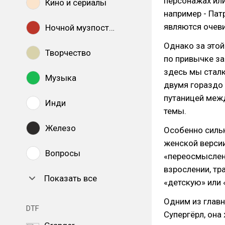
персонажах или
Кино и сериалы
например - Патр
являются очев
Ночной музпостинг
Однако за этой
Творчество
по привычке за
здесь мы сталк
Музыка
двумя гораздо
путаницей меж
Инди
темы.
Железо
Особенно сильн
женской версии
Вопросы
«переосмыслени
взрослении, тр
Показать все
«детскую» или 
Одним из главн
DTF
Супергёрл, она