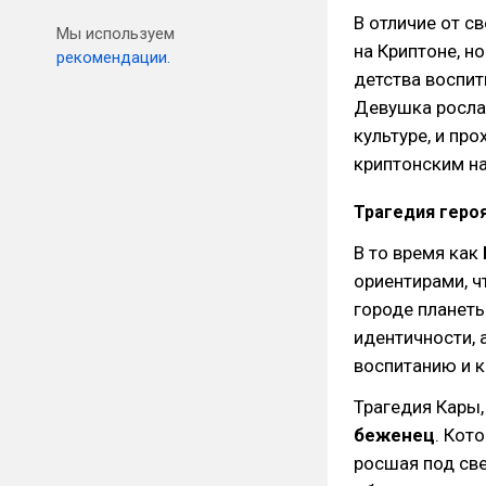
В отличие от с
Мы используем
на Криптоне, н
рекомендации.
детства воспит
Девушка росла 
культуре, и пр
криптонским н
Трагедия геро
В то время как
ориентирами, ч
городе планеты
идентичности,
воспитанию и 
Трагедия Кары,
беженец
. Кот
росшая под све