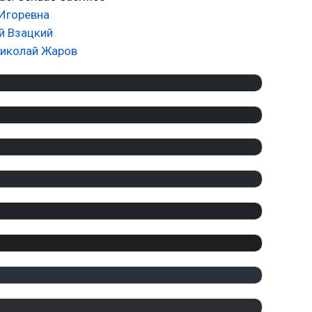
Игоревна
й Взацкий
иколай Жаров