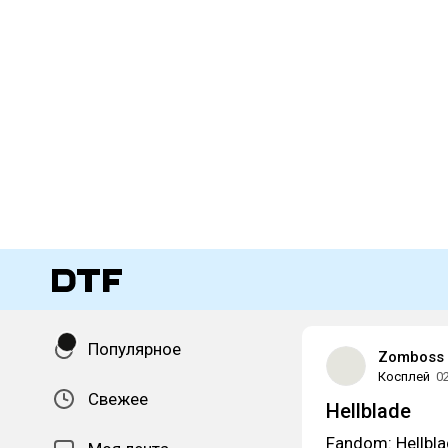
Популярное
Zomboss
Косплей
0
Свежее
Hellblade
Fandom: Hellblad