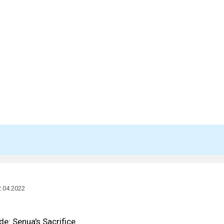
2.04.2022
e: Senua's Sacrifice