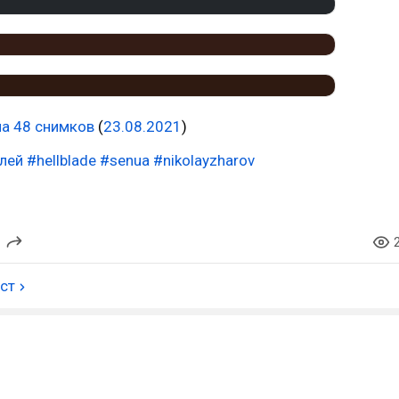
на 48 снимков
(
23.08.2021
)
лей
#hellblade
#senua
#nikolayzharov
ост