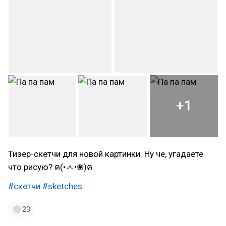
+1
Тизер-скетчи для новой картинки. Ну че, угадаете
что рисую? ฅ(•ㅅ•❀)ฅ
#скетчи
#sketches
23