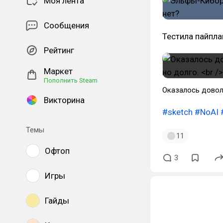
Моя лента
Сообщения
Тестила пайпла
Рейтинг
Маркет
Пополнить Steam
Оказалось доволь
Викторина
#sketch
#NoAI
Темы
11
Офтоп
3
Игры
Гайды