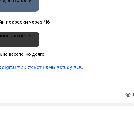
йн покраски через Чб
но весело, но долго.
#digital
#2D
#скетч
#ЧБ
#study
#OC