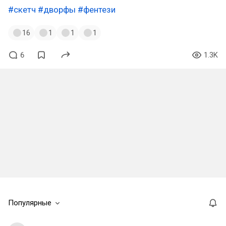
#скетч
#дворфы
#фентези
16
1
1
1
6
1.3K
Популярные