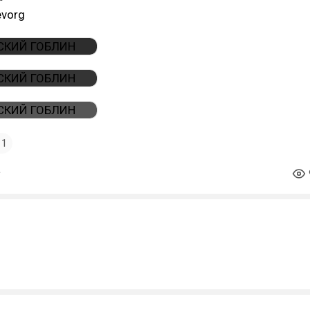
evorg
1