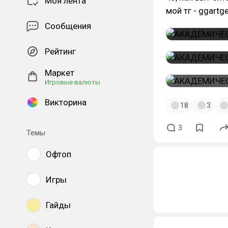
Моя лента
мой тг - ggartg
Сообщения
Рейтинг
Маркет
Игровые валюты
Викторина
18
3
3
Темы
Офтоп
Игры
Гайды