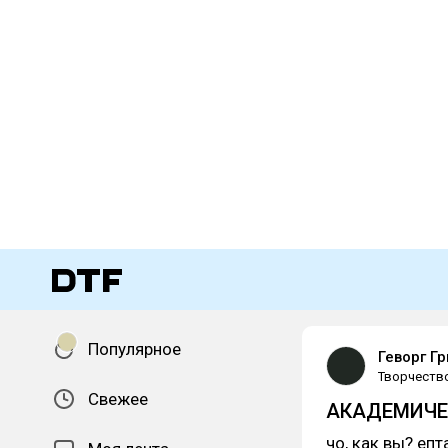
Популярное
Геворг Г
Творчеств
Свежее
АКАДЕМИЧЕ
чо, как вы? епт