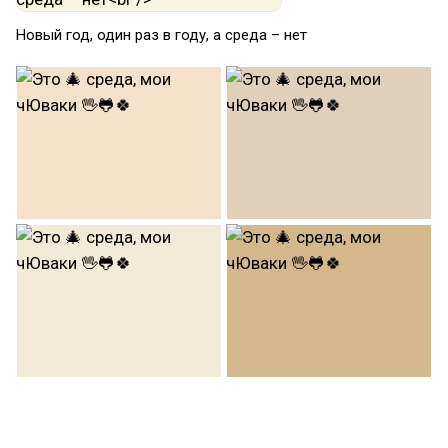
Новый год, один раз в году, а среда – нет
#средажаба
#средачюваки
#иллюстрация
#традишка