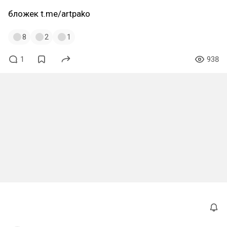
бложек t.me/artpako
8
2
1
1
938