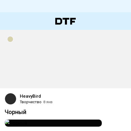
HeavyBird
Творчество
8 янв
Чорный