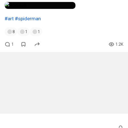
#art
#spiderman
8
1
1
1
1.2K