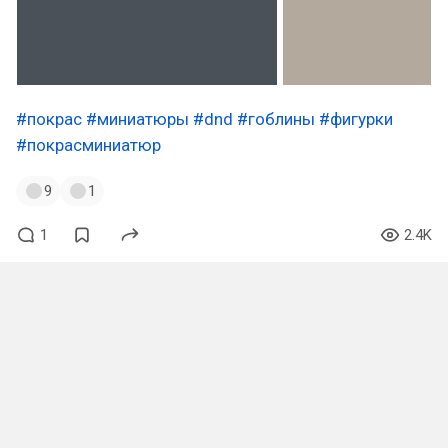
#покрас
#миниатюры
#dnd
#гоблины
#фигурки
#покрасминиатюр
9
1
1
2.4K