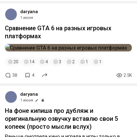
daryana
1 июня
Сравнение GTA 6 на разных игровых
платформах
20
14
4
3
2
1
1
38
4
2.5K
daryana
1 июня
На фоне кипиша про дубляж и
оригинальную озвучку вставлю свои 5
копеек (просто мысли вслух)
Раньше смотрела кино и играла в игры только в