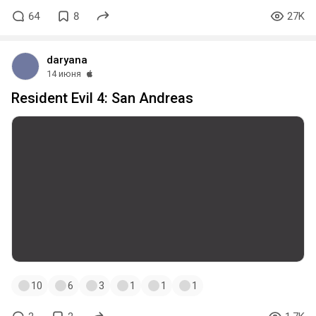
64
8
27K
daryana
14 июня
Resident Evil 4: San Andreas
10
6
3
1
1
1