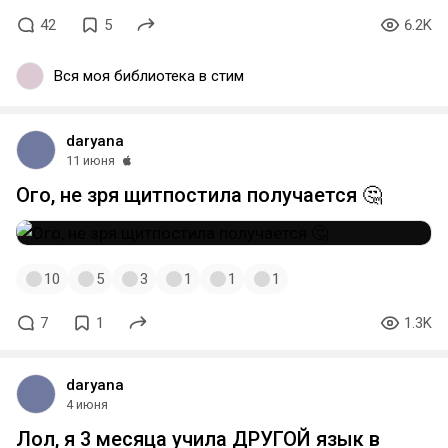
42
5
6.2K
Вся моя библиотека в стим
daryana
11 июня
Ого, не зря щитпостила получается 🤔
10
5
3
1
1
1
7
1
1.3K
daryana
4 июня
Лол, я 3 месяца учила ДРУГОЙ язык в