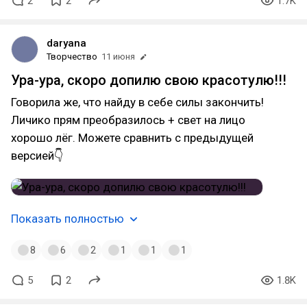
2
2
1.7K
daryana
Творчество
11 июня
Ура-ура, скоро допилю свою красотулю!!!
Говорила же, что найду в себе силы закончить!
Личико прям преобразилось + свет на лицо
хорошо лёг. Можете сравнить с предыдущей
версией👇
Показать полностью
8
6
2
1
1
1
5
2
1.8K