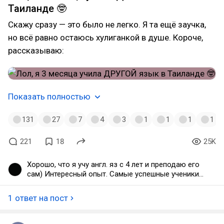
Таиланде 🤓
Скажу сразу — это было не легко. Я та ещё заучка,
но всё равно остаюсь хулиганкой в душе. Короче,
рассказываю:
Показать полностью
131
27
7
4
3
1
1
1
1
221
18
25K
Хорошо, что я учу англ. яз с 4 лет и преподаю его
сам) Интересный опыт. Самые успешные ученики -
не те, кому "надо", а те, кому "интересно".
1 ответ на пост