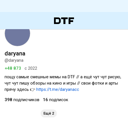
daryana
@daryana
+48 873
с 2022
пощу самые смешные мемы на DTF // а ещё чут чут рисую,
чут чут пишу обзоры на кино и игры // свои фотки и арты
прячу здесь 👉
https://t.me/daryanacc
398
подписчиков
16
подписок
Ещё 2