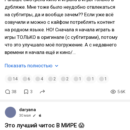
дубляже. Мне тоже было неудобно отвлекаться
на субтитры, да и вообще зачем?? Если уже всё
озвучили и можно с кайфом потреблять контент
на родном языке. НО! Сначала я начала играть в
игры ТОЛЬКО в оригинале (с субтитрами), потому
что это улучшало моё погружение. А с недавнего
времени я начала ещё и кино/…
Показать полностью
14
6
4
2
2
1
1
1
38
3
5.6K
daryana
30 мая
Это лучший читос В МИРЕ 😱