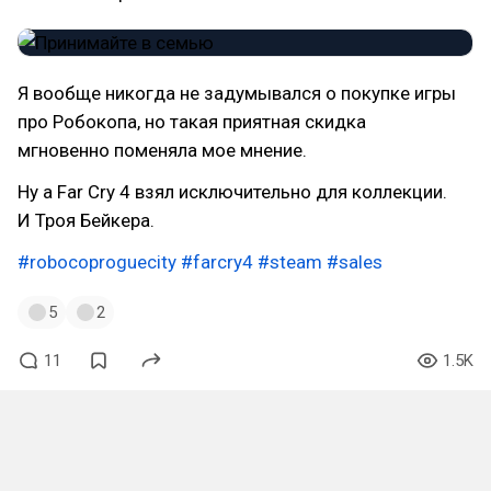
Я вообще никогда не задумывался о покупке игры
про Робокопа, но такая приятная скидка
мгновенно поменяла мое мнение.
Ну а Far Cry 4 взял исключительно для коллекции.
И Троя Бейкера.
#robocoproguecity
#farcry4
#steam
#sales
5
2
11
1.5K