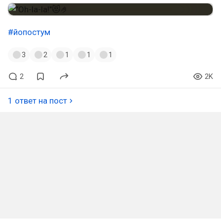
#йопостум
3
2
1
1
1
2
2K
1 ответ на пост