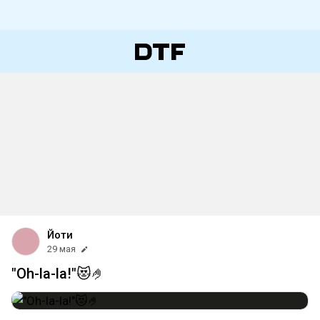
Йоти
29 мая
"Oh-la-la!"😻🤌