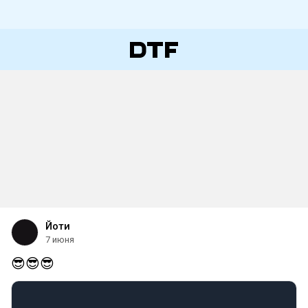
Йоти
7 июня
😎😎😎