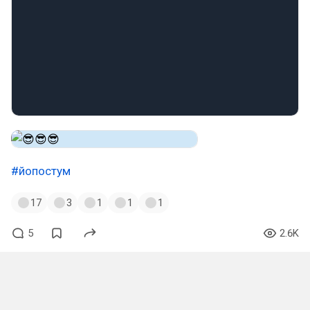
#йопостум
17
3
1
1
1
5
2.6K