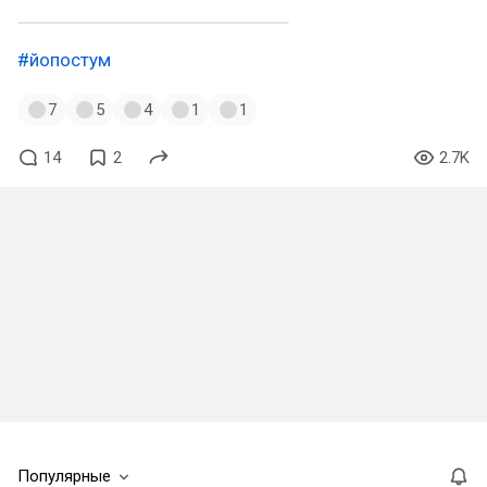
#йопостум
7
5
4
1
1
14
2
2.7K
Популярные