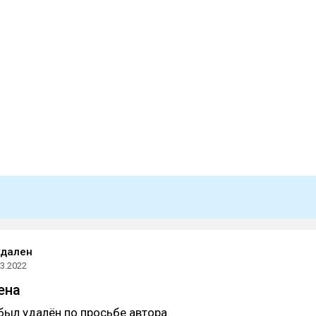
удален
03.2022
ена
был удалён по просьбе автора.