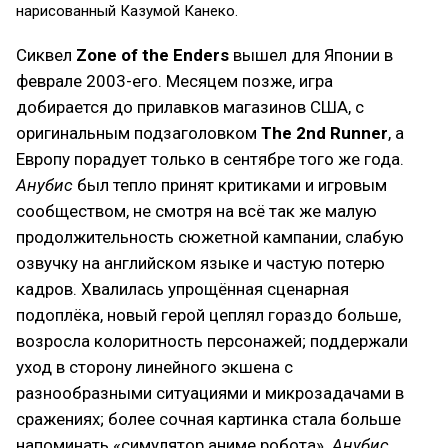
нарисованный Казумой Канеко.
Сиквел
Zone of the Enders
вышел для Японии в
феврале 2003-его. Месяцем позже, игра
добирается до прилавков магазинов США, с
оригинальным подзаголовком
The 2nd Runner
, а
Европу порадует только в сентябре того же года.
Анубис
был тепло принят критиками и игровым
сообществом, не смотря на всё так же малую
продолжительность сюжетной кампании, слабую
озвучку на английском языке и частую потерю
кадров. Хвалилась упрощённая сценарная
подоплёка, новый герой цеплял гораздо больше,
возросла колоритность персонажей; поддержали
уход в сторону линейного экшена с
разнообразными ситуациями и микрозадачами в
сражениях; более сочная картинка стала больше
напоминать «симулятор аниме робота».
Анубис