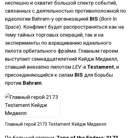
неспешно и охватит большой спектр событий,
связанных с деятельностью противоположной по
идеологии Bahram-у организацией
BIS
(
Born In
Space
). Конфликт будет распространяться как на
тему тайных торговых операций, так и на
эксперименты по взращиванию идеального
пилота орбитального фрэйма. Главным героем
выступает семнадцатилетний Кейдж Мидвелл,
ставший внезапно пилотом
LEV
-а
Testament
, и
присоединяющийся к силам
BIS
для борьбы
против
Bahram
.
Главный герой 2173 Testament Кейдж Мидвелл.
По большей степени,
Zone of the Enders: 2173