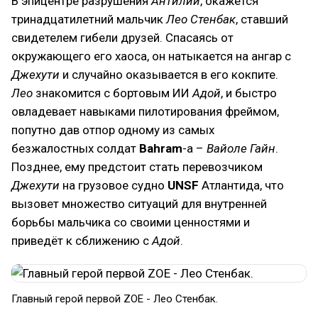
В эпицентре разрушения
Антилии
, окажется
тринадцатилетний мальчик
Лео Стенбак
, ставший
свидетелем гибели друзей. Спасаясь от
окружающего его хаоса, он натыкается на ангар с
Джехути
и случайно оказывается в его кокпите.
Лео
знакомится с бортовым ИИ
Адой
, и быстро
овладевает навыками пилотирования фреймом,
попутно дав отпор одному из самых
безжалостных солдат
Bahram
-а –
Вайоле Гайн
.
Позднее, ему предстоит стать перевозчиком
Джехути
на грузовое судно
UNSF
Атлантида, что
вызовет множество ситуаций для внутренней
борьбы мальчика со своими ценностями и
приведёт к сближению с
Адой
.
Главный герой первой ZOE - Лео Стенбак.