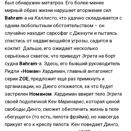
был обнаружен метатрон. Его более-менее
мирный образ жизни нарушает вторжение сил
Bahram
-а на
Каллисто
, что удачно складывается с
одним любопытным обстоятельством – он
случайно находит саркофаг с
Джехути
и пытаясь
спастись от надвигающейся угрозы, садится в
кокпит. Дальше, его ожидает несколько
серьёзных схваток, что приведут
Эгрета
на борт
судна
Bahram
-а. Здесь, его бывший руководитель
Ридли
«
Номан
»
Хардиман
, главный антагонист
серии
ZOE
, предложит ещё раз примкнуть к
организации, но Динго откажется, за что будет
застрелен
Номаном
.
Хардиман
вверит тело
Эгрета
своей подопечной
Кен Маринарис
, которая ценой
свободы
Динго
, сможет обеспечить жизнь в теле
«бегущего» (то есть, пилота фрэйма), но навсегда
прикуёт его к креслу пилота.
Кен
поведает
Динго
,