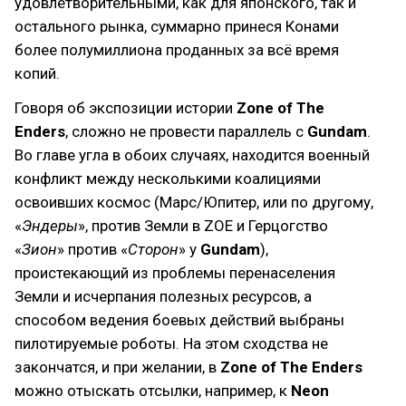
удовлетворительными, как для японского, так и
остального рынка, суммарно принеся Конами
более полумиллиона проданных за всё время
копий.
Говоря об экспозиции истории
Zone of The
Enders
, сложно не провести параллель с
Gundam
.
Во главе угла в обоих случаях, находится военный
конфликт между несколькими коалициями
освоивших космос (Марс/Юпитер, или по другому,
«
Эндеры
», против Земли в ZOE и Герцогство
«
Зион
» против «
Сторон
» у
Gundam
),
проистекающий из проблемы перенаселения
Земли и исчерпания полезных ресурсов, а
способом ведения боевых действий выбраны
пилотируемые роботы. На этом сходства не
закончатся, и при желании, в
Zone of The Enders
можно отыскать отсылки, например, к
Neon