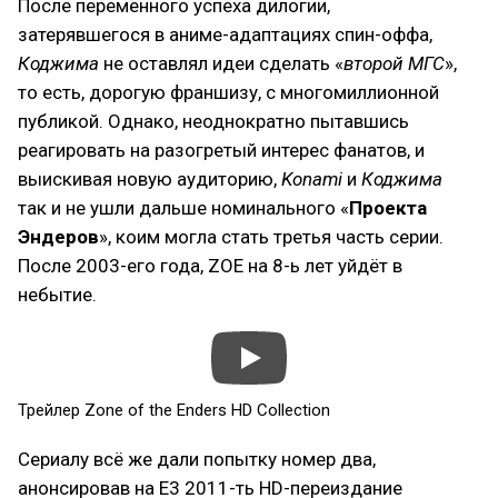
После переменного успеха дилогии,
затерявшегося в аниме-адаптациях спин-оффа,
Коджима
не оставлял идеи сделать «
второй МГС
»,
то есть, дорогую франшизу, с многомиллионной
публикой. Однако, неоднократно пытавшись
реагировать на разогретый интерес фанатов, и
выискивая новую аудиторию,
Konami
и
Коджима
так и не ушли дальше номинального «
Проекта
Эндеров
», коим могла стать третья часть серии.
После 2003-его года, ZOE на 8-ь лет уйдёт в
небытие.
Трейлер Zone of the Enders HD Collection
Сериалу всё же дали попытку номер два,
анонсировав на E3 2011-ть HD-переиздание