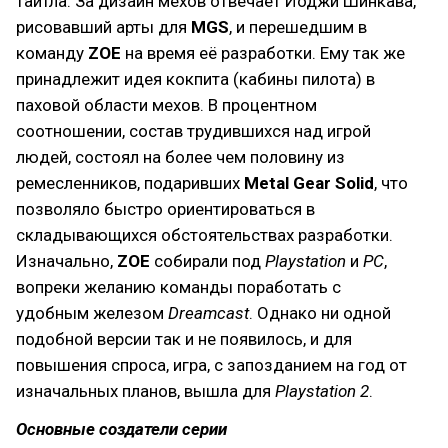
тайтла. За дизайн мехов отвечает Йоджи Шинкава,
рисовавший арты для
MGS
, и перешедшим в
команду
ZOE
на время её разработки. Ему так же
принадлежит идея кокпита (кабины пилота) в
паховой области мехов. В процентном
соотношении, состав трудившихся над игрой
людей, состоял на более чем половину из
ремесленников, подаривших
Metal Gear Solid
, что
позволяло быстро ориентироваться в
складывающихся обстоятельствах разработки.
Изначально,
ZOE
собирали под
Playstation
и
PC
,
вопреки желанию команды поработать с
удобным железом
Dreamcast
. Однако ни одной
подобной версии так и не появилось, и для
повышения спроса, игра, с запозданием на год от
изначальных планов, вышла для
Playstation 2
.
Основные создатели серии