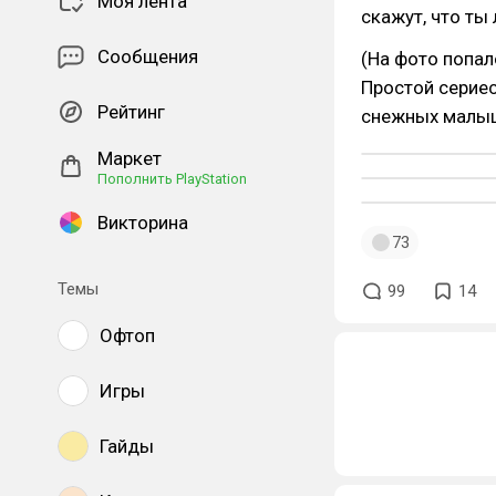
Моя лента
скажут, что ты
Сообщения
(На фото попало
Простой сериес
Рейтинг
снежных малы
Маркет
Пополнить PlayStation
Викторина
73
Темы
99
14
Офтоп
Игры
Гайды