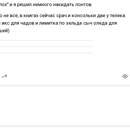
 лох" и я решил немного накидать понтов.
 не всё, в книгах сейчас срач и консольки две у телека.
 икс для чадов и лимитка по зельде сыч оледа для
шей)