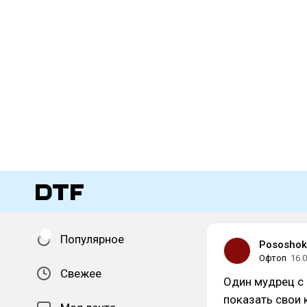
Популярное
Pososhok
Офтоп
16.
Свежее
Один мудрец с 
показать свои 