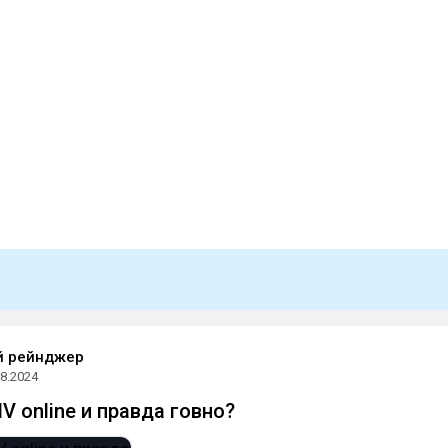
й рейнджер
08.2024
V online и правда говно?