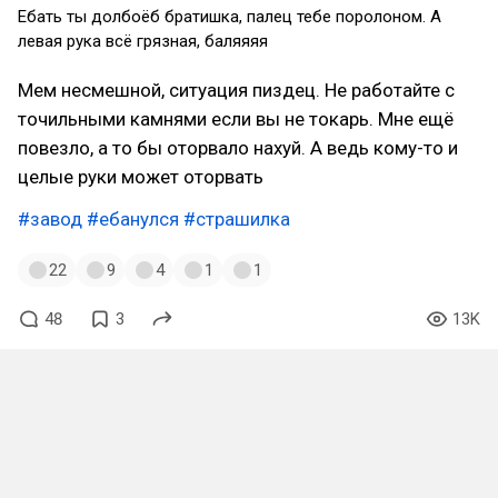
Ебать ты долбоёб братишка, палец тебе поролоном. А
левая рука всё грязная, баляяяя
Мем несмешной, ситуация пиздец. Не работайте с
точильными камнями если вы не токарь. Мне ещё
повезло, а то бы оторвало нахуй. А ведь кому-то и
целые руки может оторвать
#завод
#ебанулся
#страшилка
22
9
4
1
1
48
3
13K