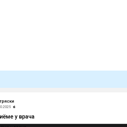
тряски
10.2025
иёме у врача