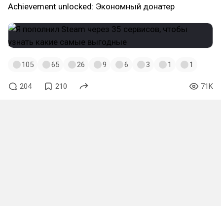
Achievement unlocked: Экономный донатер
105
65
26
9
6
3
1
1
204
210
71K