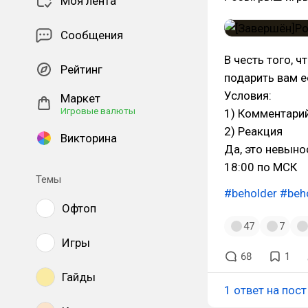
Моя лента
Сообщения
В честь того, ч
Рейтинг
подарить вам е
Условия:
Маркет
Игровые валюты
1) Комментари
2) Реакция
Викторина
Да, это невыно
18:00 по МСК
Темы
#beholder
#beh
Офтоп
47
7
Игры
68
1
Гайды
1 ответ на пост