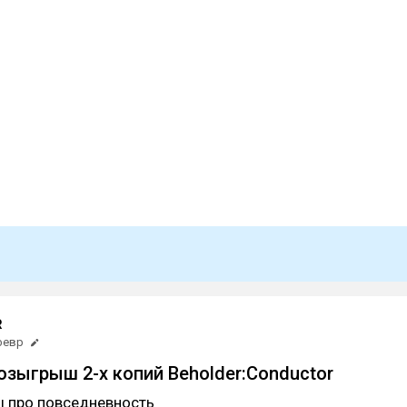
R
февр
озыгрыш 2-х копий Beholder:Conductor
 про повседневность