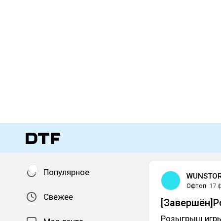
Популярное
WUNSTO
Офтоп
17 
Свежее
[Завершён]Р
Розыгрыш игры