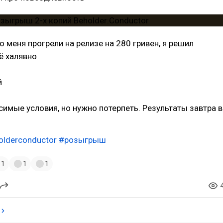
то меня прогрели на релизе на 280 гривен, я решил
ё халявно
й
симые условия, но нужно потерпеть. Результаты завтра в
olderconductor
#розыгрыш
1
1
1