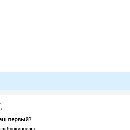
y
ая
аш первый?
разблокировано