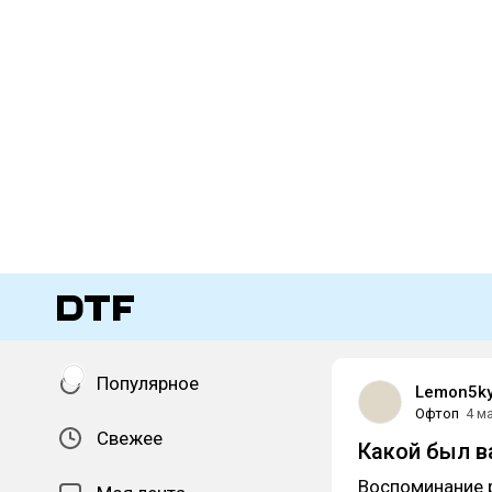
Популярное
Lemon5k
Офтоп
4 м
Свежее
Какой был в
Воспоминание 