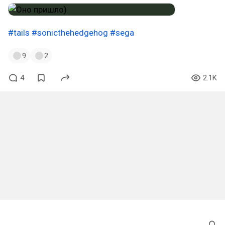
#tails
#sonicthehedgehog
#sega
9
2
4
2.1K