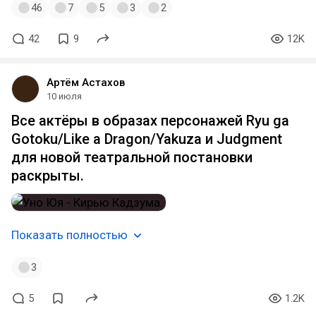
46
7
5
3
2
42
9
12K
Артём Астахов
10 июля
Все актёры в образах персонажей Ryu ga
Gotoku/Like a Dragon/Yakuza и Judgment
для новой театральной постановки
раскрыты.
Показать полностью
3
5
1.2K