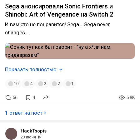
Sega анонсировали Sonic Frontiers и
Shinobi: Art of Vengeance на Switch 2
И вам это не понравится! Sega... Sega never
changes...
Показать полностью
10
4
2
2
1
56
4
5.8K
1 ответ на пост
HackTsopis
23 июня