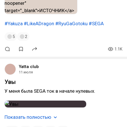
#Yakuza
#LikeADragon
#RyuGaGotoku
#SEGA
5
2
1.1K
Yatta club
11 июля
Увы
У меня была SEGA ток в начале нулевых.
Показать полностью