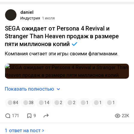
daniel
Индустрия
1 июля
SEGA ожидает от Persona 4 Revival и
Stranger Than Heaven продаж в размере
пяти миллионов
копий
Компания считает эти игры своими флагманами.
Показать полностью
84
38
14
2
2
1
1
1
171
9
22K
1 ответ на пост