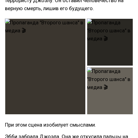
террористу Джоэлу. Он оставил человечество на
верную смерть, лишив его будущего.
При этом сцена изобилует смыслами.
Эбби забрала Джоэла. Она же откусила пальцы на