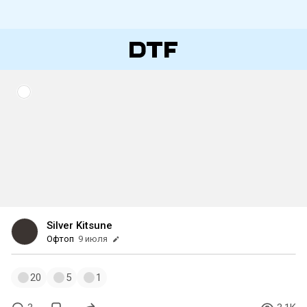
Silver Kitsune
Офтоп
9 июля
20
5
1