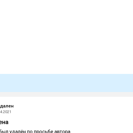
удален
04.2021
ена
был удалён по просьбе автора.