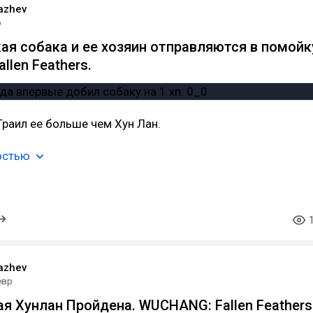
lazhev
р
ая собака и ее хозяин отправляются в помойк
len Feathers.
Траил ее больше чем Хун Лан.
остью
lazhev
евр
 Хунлан Пройдена. WUCHANG: Fallen Feathers