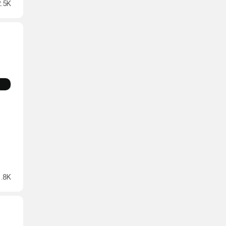
2.5K
1.8K