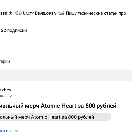
ɴᴇᴇʀ ★ 𓃰 Uɴɪᴛʏ Dᴇᴠᴇʟᴏᴘᴇʀ 𓃰 Пишу технические статьи про
22
подписки
арии
lazhev
июля
альный мерч Atomic Heart за 800 рублей
остью