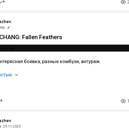
lazhev
евр
HANG: Fallen Feathers
Интересная боевка, разные комбухи, антураж.
остью
lazhev
о
29.11.2025