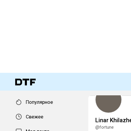
Популярное
Свежее
Linar Khilazh
@fortune