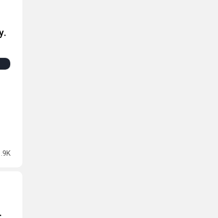
у.
1.9K
.