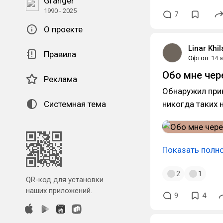
Granger
1990 - 2025
7
О проекте
Linar Khi
Правила
Офтоп
14 
Обо мне чер
Реклама
Обнаружил прик
Системная тема
никогда таких 
Показать полн
2
1
QR-код для установки
наших приложений.
9
4