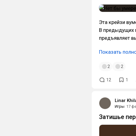
Эта крейзи вум
В предыдущих п
предъявляет в
Показать полн
2
2
12
1
Linar Khi
Игры
17 ф
Затишье пер