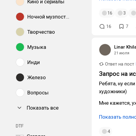
Кино и сериалы
16
3
Ночной музпостинг
16
7
Творчество
Музыка
Linar Khil
21 июля
Инди
Ответ на пост
Запрос на и
Железо
Ребята, ну есл
художники)
Вопросы
Мне кажется, у
Показать все
Показать полн
DTF
4