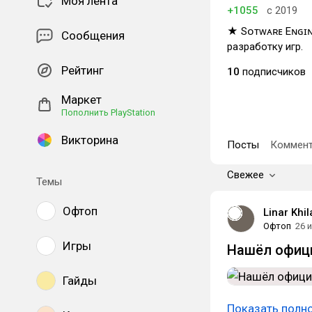
Моя лента
+1055
с 2019
★ Sᴏғᴛᴡᴀʀᴇ Eɴɢɪ
Сообщения
разработку игр.
Рейтинг
10
подписчиков
Маркет
Пополнить PlayStation
Викторина
Посты
Коммент
Свежее
Темы
Офтоп
Linar Khi
Офтоп
26 
Игры
Нашёл офици
Гайды
Показать полн