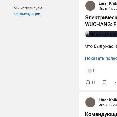
Linar Khi
Мы используем
Игры
1 ма
рекомендации.
Электрическ
WUCHANG: Fal
Это был ужас. 
Показать полн
1
11
Linar Khi
Игры
19 ф
Командующая