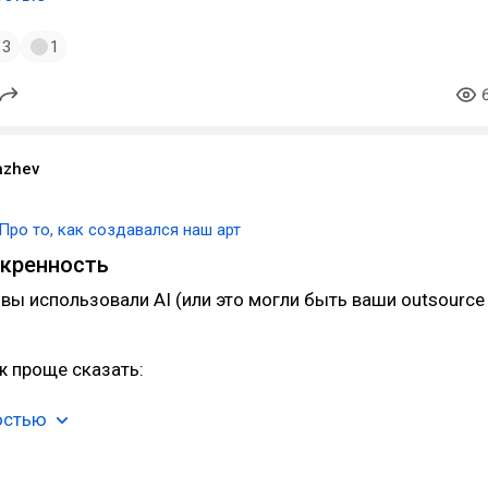
3
1
azhev
Про то, как создавался наш арт
скренность
и вы использовали AI (или это могли быть ваши outsource
ж проще сказать:
остью