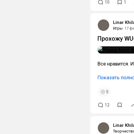
10
1
Linar Khi
Игры
17 ф
Прохожу WUC
Все нравится. 
Показать полн
5
12
Linar Khi
Творчеств