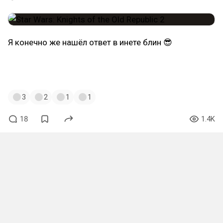
Я конечно же нашёл ответ в инете блин 😎
#starwarsknightsoftheoldrepublic2
#звездныевойны
#nintendo
#nintendoswitch
3
2
1
1
18
1.4K