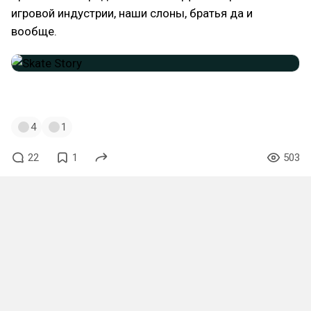
игровой индустрии, наши слоны, братья да и
вообще.
#devolverdigital
#skatestory
4
1
22
1
503