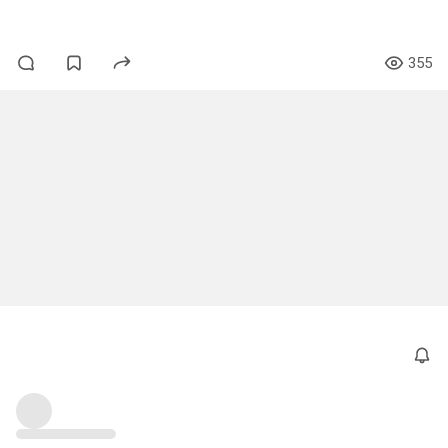
#blackmetal
#germany
355