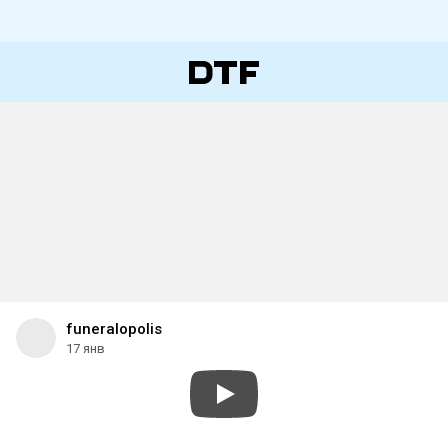
funeralopolis
17 янв