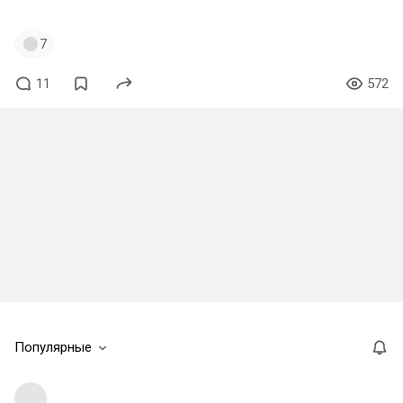
#blackmetal
#sarkrista
#germany
7
11
572
Популярные