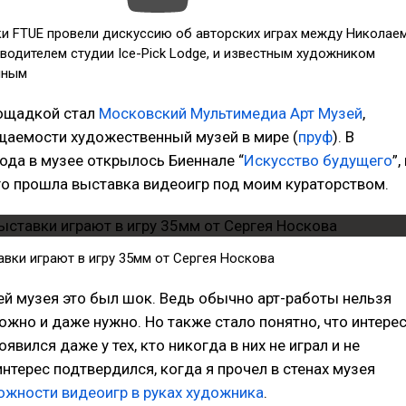
ки FTUE провели дискуссию об авторских играх между Николае
водителем студии Ice-Pick Lodge, и известным художником
иным
ощадкой стал
Московский Мультимедиа Арт Музей
,
щаемости художественный музей в мире (
пруф
). В
ода в музее открылось Биеннале “
Искусство будущего
”,
го прошла выставка видеоигр под моим кураторством.
вки играют в игру 35мм от Сергея Носкова
й музея это был шок. Ведь обычно арт-работы нельзя
 можно и даже нужно. Но также стало понятно, что интере
явился даже у тех, кто никогда в них не играл и не
интерес подтвердился, когда я прочел в стенах музея
ожности видеоигр в руках художника
.