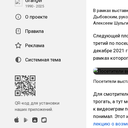
Granger
1990 - 2025
В рамках выстав
О проекте
Дыбовским, руко
Алексеем Шульг
Правила
Следующей пл
третий по посе
Реклама
декабре 2021 г
рамках которо
Системная тема
Посетители выста
Для смотрителе
трогать, а тут
QR-код для установки
к видеоиграм по
наших приложений.
понимал. Этот 
лекцию о возм