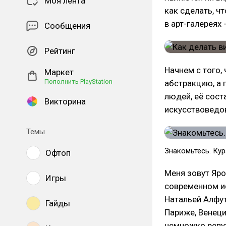
Моя лента
как сделать, ч
в арт-галереях 
Сообщения
Рейтинг
Начнем с того,
Маркет
Пополнить PlayStation
абстракцию, а 
людей, её сост
Викторина
искусствоведов
Темы
Знакомьтесь. Кур
Офтоп
Меня зовут Яро
Игры
современном ис
Натальей Алфут
Гайды
Париже, Венеции
немножко репут