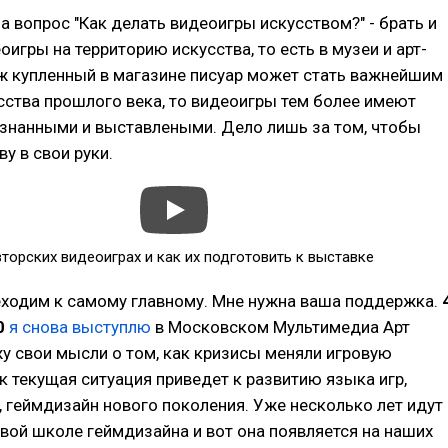
а вопрос "Как делать видеоигры искусством?" - брать и
оигры на территорию искусства, то есть в музеи и арт-
уж купленный в магазине писуар может стать важнейшим
ства прошлого века, то видеоигры тем более имеют
изнанными и выставлеными. Дело лишь за том, чтобы
у в свои руки.
торских видеоиграх и как их подготовить к выставке
еходим к самому главному. Мне нужна ваша поддержка.
0
я снова выступлю
в Московском Мультимедиа Арт
у свои мысли о том, как кризисы меняли игровую
к текущая ситуация приведет к развитию языка игр,
и, геймдизайн нового поколения. Уже несколько лет идут
вой школе геймдизайна и вот она появляется на наших