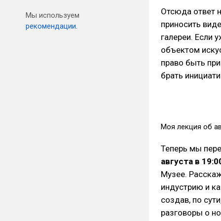
Отсюда ответ н
Мы используем
приносить виде
рекомендации.
галереи. Если 
объектом искус
право быть пр
брать инициатив
Моя лекция об ав
Теперь мы пер
августа в 19:0
Музее. Расскаж
индустрию и ка
создав, по сут
разговоры о но