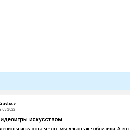
Kravtsov
2.08.2022
видеоигры искусством
деоигры искусством - это мы давно уже обсудили. А вот