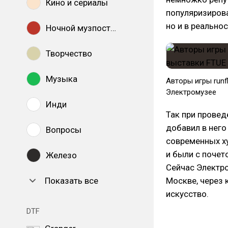
Кино и сериалы
популяризирова
но и в реальнос
Ночной музпостинг
Творчество
Музыка
Авторы игры runf
Электромузее
Инди
Так при прове
добавил в него
Вопросы
современных ху
и были с поче
Железо
Сейчас Электро
Показать все
Москве, через 
искусство.
DTF