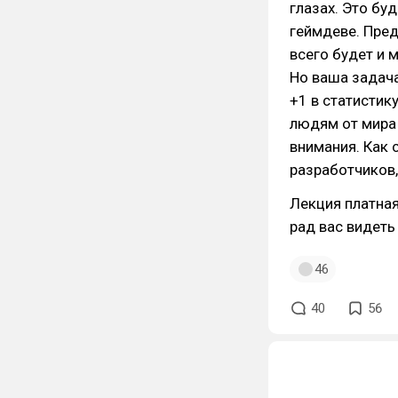
глазах. Это бу
геймдеве. Пред
всего будет и 
Но ваша задача
+1 в статистик
людям от мира 
внимания. Как 
разработчиков,
Лекция платная
рад вас видеть
46
40
56