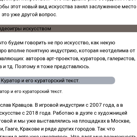
тобы этот новый вид искусства занял заслуженное место
- это уже другой вопрос.
 что будем говорить не про искусство, как некую
про вполне понятную индустрию, которая неотделима от
авляющих: авторов арт-проектов, кураторов, галеристов,
 и тд. Поэтому я тоже представлюсь.
атор и его кураторский текст.
слав Кравцов. В игровой индустрии с 2007 года, а в
кусстве с 2018 года. Работаю в дуэте с художницей
овой и мы уже выставлялись на площадках в Москве,
, Гааге, Кракове и ряде других городов. Так что
ации в арте уже накопилось. Что дает мне возможность